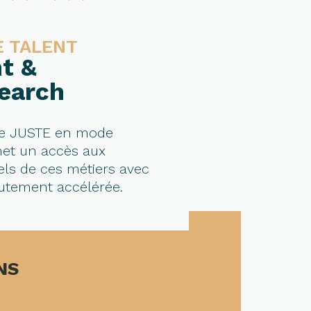
 TALENT
t &
earch
e de JUSTE en mode
met un accès aux
els de ces métiers avec
utement accélérée.
NS