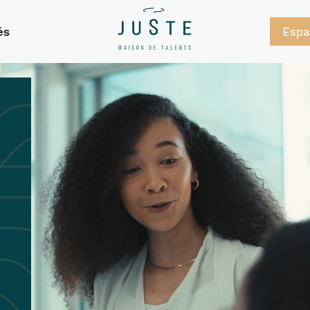
és
Espa