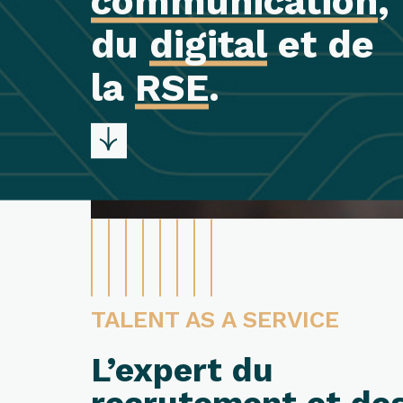
communication
,
du
digital
et de
la
RSE
.
TALENT AS A SERVICE
L’expert du