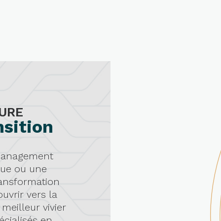
URE
nsition
 management
que ou une
ransformation
uvrir vers la
eilleur vivier
écialisés en