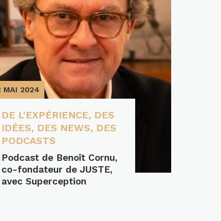
2 MAI 2024
11 NOV 
DE L'EXPÉRIENCE
,
DES
DE L
IDÉES
,
DES NEWS
,
DES
IDÉE
PODCASTS
Comme
cabin
Podcast de Benoît Cornu,
tête
co-fondateur de JUSTE,
avec Superception