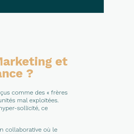
Marketing et
ance ?
erçus comme des « frères
unités mal exploitées.
per-sollicité, ce
n collaborative où le