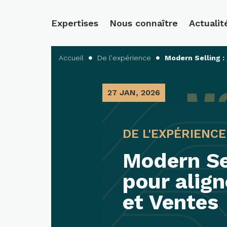
Expertises
Nous connaître
Actualit
Accueil
De l'expérience
Modern Selling :


27 JAN, 2026
DE L'EXPÉRIENCE
Modern Sel
pour alig
et Ventes