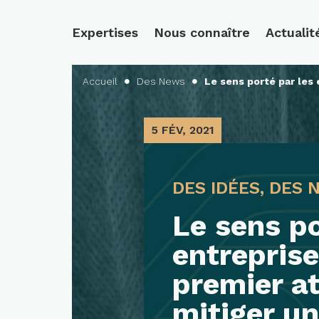
Expertises
Nous connaître
Actualit
Accueil
Des News
Le sens porté par les 


5 FÉV, 2021
DES IDÉES, DES
Le sens po
entreprise
premier a
mitiger un