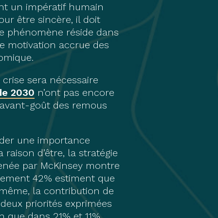
ent un impératif humain
ur être sincère, il doit
 ce phénomène réside dans
une motivation accrue des
omique.
e crise sera nécessaire
de 2030
n’ont pas encore
n avant-goût des remous
order une importance
raison d’être, la stratégie
ée par McKinsey montre
eulement 42% estiment que
e même, la contribution de
s deux priorités exprimées
on que dans 21% et 11%