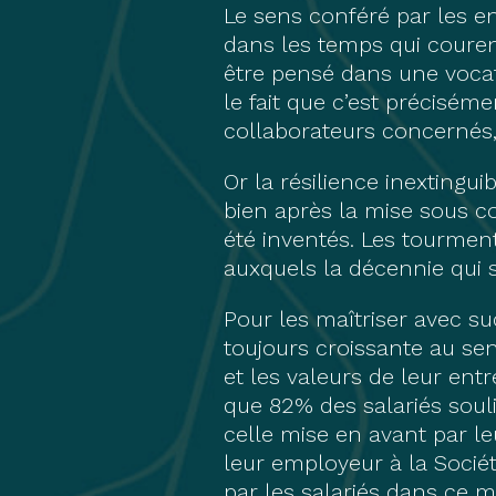
Le sens conféré par les en
dans les temps qui courent 
être pensé dans une voca
le fait que c’est précisém
collaborateurs concernés
Or la résilience inextingu
bien après la mise sous co
été inventés. Les tourme
auxquels la décennie qui s
Pour les maîtriser avec s
toujours croissante au sens
et les valeurs de leur entr
que 82% des salariés soul
celle mise en avant par le
leur employeur à la Sociét
par les salariés dans ce 