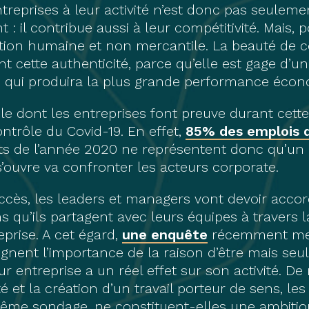
treprises à leur activité n’est donc pas seulem
: il contribue aussi à leur compétitivité. Mais, po
tion humaine et non mercantile. La beauté de
ent cette authenticité, parce qu’elle est gage d’
, qui produira la plus grande performance écon
ible dont les entreprises font preuve durant cett
ntrôle du Covid-19. En effet,
85% des emplois 
nts de l’année 2020 ne représentent donc qu’u
’ouvre va confronter les acteurs corporate.
uccès, les leaders et managers vont devoir acc
 qu’ils partagent avec leurs équipes à travers la 
eprise. A cet égard,
une enquête
récemment men
ignent l’importance de la raison d’être mais s
ur entreprise a un réel effet sur son activité. D
é et la création d’un travail porteur de sens, le
même sondage, ne constituent-elles une ambiti