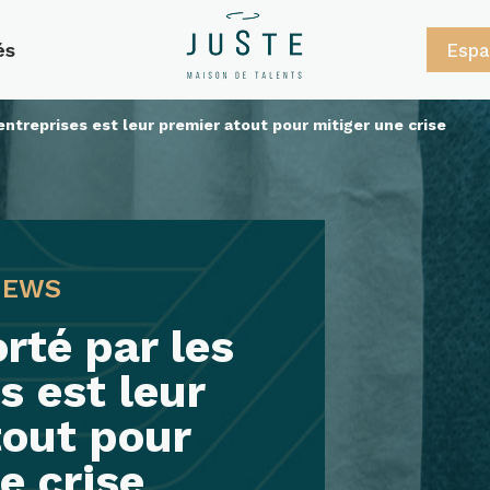
és
Espa
entreprises est leur premier atout pour mitiger une crise
 NEWS
rté par les
s est leur
tout pour
e crise