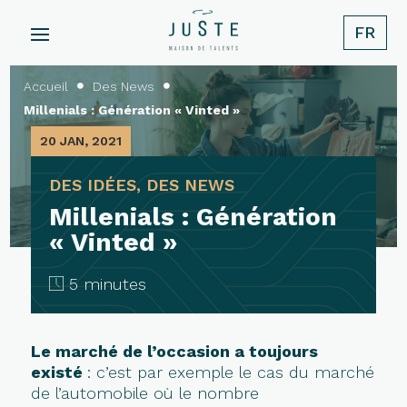
FR
Accueil
Des News


Millenials : Génération « Vinted »
20 JAN, 2021
DES IDÉES, DES NEWS
Millenials : Génération
« Vinted »
5 minutes
Le marché de l’occasion a toujours
existé
: c’est par exemple le cas du marché
de l’automobile où le nombre