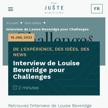
FR
Accueil
Des idées


Interview de Louise Beveridge pour Challenges
16 JAN, 2023
DE L'EXPÉRIENCE, DES IDÉES, DES
NEWS
Interview de Louise
Beveridge pour
Challenges
2 minutes
Retrouvez l’interview de Louise Beveridge